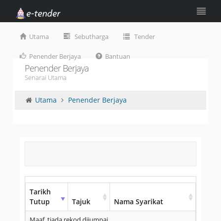
Utama
Sebutharga
Tender
Penender Berjaya
Bantuan
Penender Berjaya
Senarai Utama
Utama
Penender Berjaya
Tarikh
Tutup
Tajuk
Nama Syarikat
Maaf, tiada rekod dijumpai.