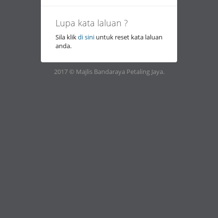
Lupa kata laluan ?
Sila klik
di sini
untuk reset kata laluan
anda.
2017 © Majlis Bandaraya Petaling Jaya.